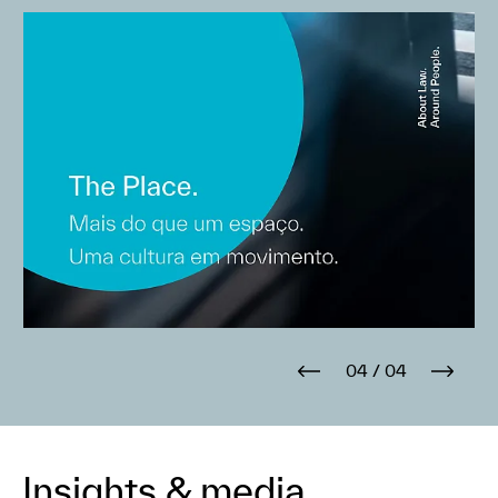
04
/
04
Insights & media