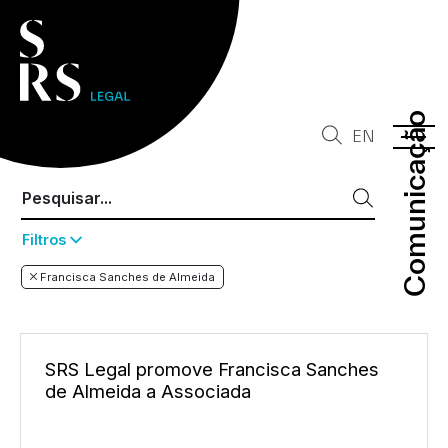
Comunicação
Comunicação
EN
Filtros
Francisca Sanches de Almeida
SRS Legal promove Francisca Sanches
de Almeida a Associada