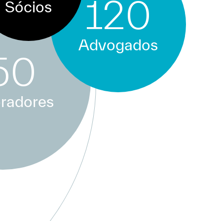
120
Sócios
Advogados
50
radores