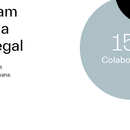
eam
da
1
gal
Colabo
e
mana.