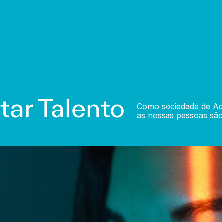
ar Talento
Como sociedade de Ad
as nossas pessoas são