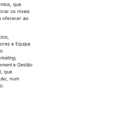
ntos, que
rar os níveis
a oferecer ao
ios,
tores e Equipa
do
rketing
,
pment
e Gestão
), que
ação, num
o.