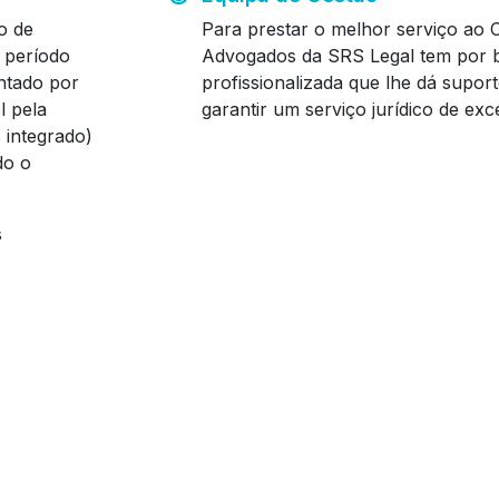
o de
Para prestar o melhor serviço ao C
o período
Advogados da SRS Legal tem por 
entado por
profissionalizada que lhe dá suport
l pela
garantir um serviço jurídico de exc
é integrado)
do o
s