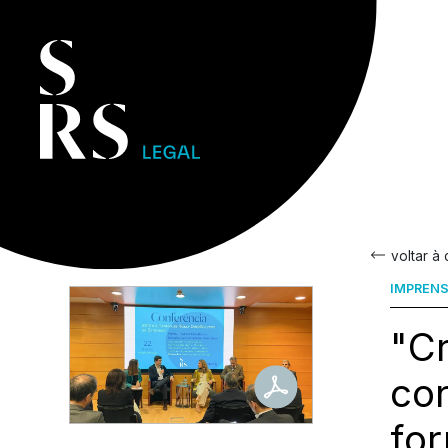
voltar à
IMPREN
"Cr
con
fo