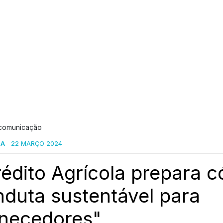
 comunicação
SA
22 MARÇO 2024
édito Agrícola prepara c
duta sustentável para
rnecedores"