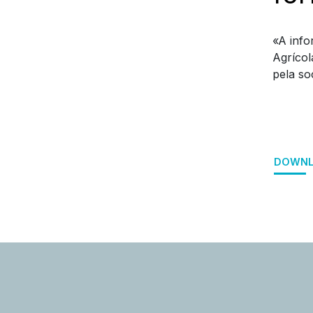
«A info
Agrícol
pela so
DOWNL