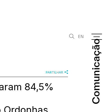
EN
Comunicação
Comunicação
PARTILHAR
daram 84,5%
o Ordonhas