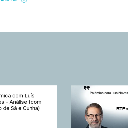
mica com Luís
s - Análise (com
o de Sá e Cunha)