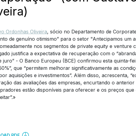
veira)
o Ordonhas Oliveira
, sócio no Departamento de Corporat
nto de genuíno otimismo” para o setor "Antecipamos um au
meadamente nos segmentos de private equity e venture ca
ado justifica a expectativa de recuperação com o “abranda
e juro” - O Banco Europeu (BCE) confirmou esta quinta-fe
50%”, que “permitem melhorar significativamente as condi
 por aquisições e investimentos”. Além disso, acrescenta, “
ação das avaliações das empresas, encurtando o anterior
radores estão disponíveis para oferecer e os preços que 
eitar”.»
OAD PDF