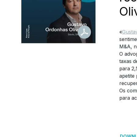
Oli
«
Gustav
sentime
M&A, no
O advog
taxas d
para 2,
apetite
recuper
Os comp
para ac
DOWNL