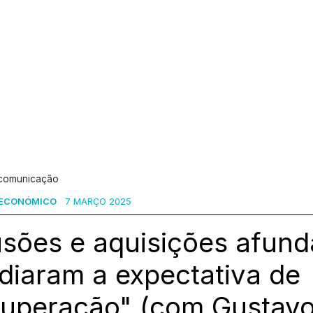
 comunicação
 ECONÓMICO
7 MARÇO 2025
usões e aquisições afun
diaram a expectativa de
cuperação" (com Gustav