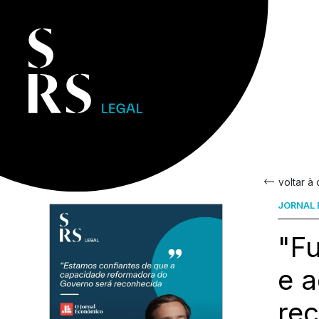
voltar à
JORNAL
"F
e a
re