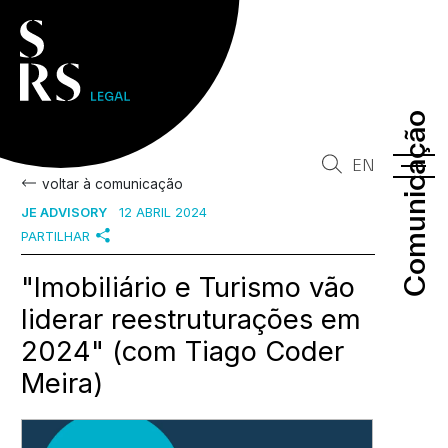
Comunicação
Comunicação
EN
voltar à comunicação
JE ADVISORY
12 ABRIL 2024
PARTILHAR
"Imobiliário e Turismo vão
liderar reestruturações em
2024" (com Tiago Coder
Meira)