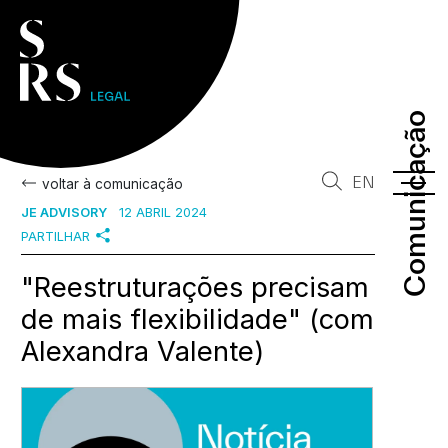
Comunicação
Comunicação
EN
voltar à comunicação
JE ADVISORY
12 ABRIL 2024
PARTILHAR
"Reestruturações precisam
de mais flexibilidade" (com
Alexandra Valente)