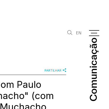
EN
Comunicação
Comunicação
PARTILHAR
com Paulo
hacho" (com
a Muchacho