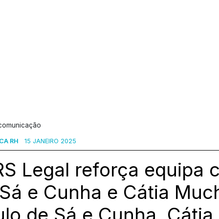
 comunicação
CA RH
15 JANEIRO 2025
S Legal reforça equipa 
 Sá e Cunha e Cátia Muc
ulo de Sá e Cunha, Cáti