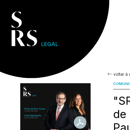
voltar à
COMUNI
"SR
de
Pa