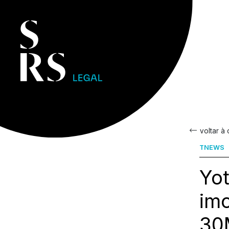
voltar à
TNEWS
Yot
imo
30