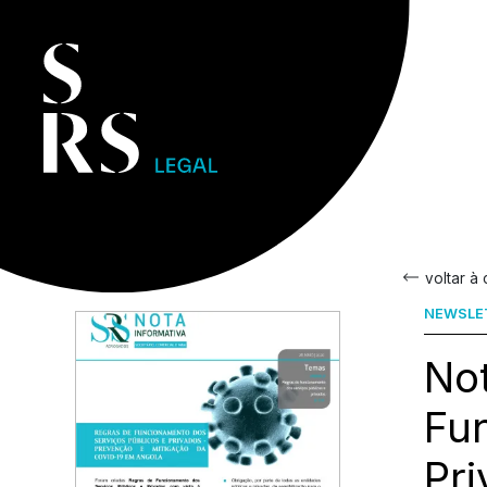
voltar à
NEWSLE
Not
Fu
Pr