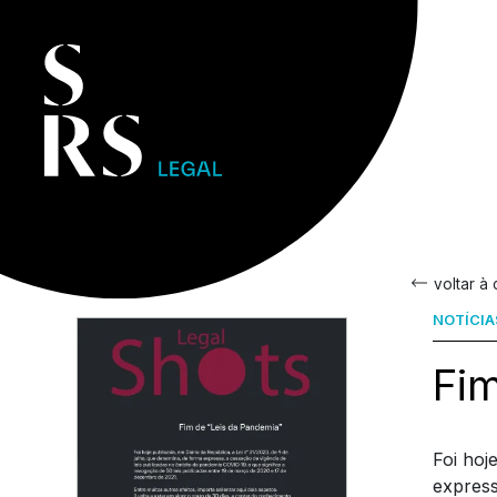
voltar à
NOTÍCIA
Fim
Foi hoj
express