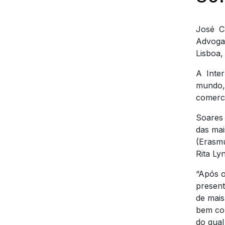
José C
Advoga
Lisboa,
A Inte
mundo,
comerci
Soares
das mai
(Erasmu
Rita Ly
“Após o
present
de mais
bem com
do qual