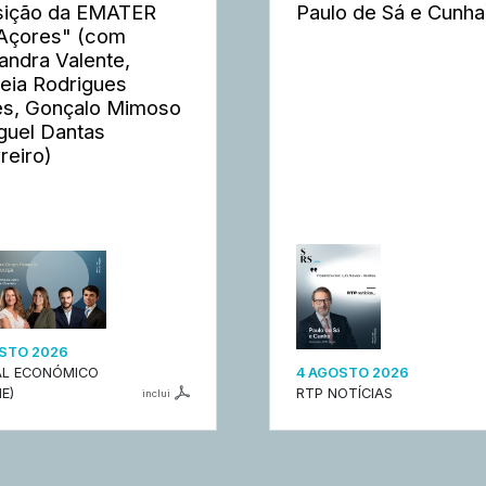
sição da EMATER
Paulo de Sá e Cunha
Açores" (com
andra Valente,
eia Rodrigues
s, Gonçalo Mimoso
guel Dantas
reiro)
STO 2026
L ECONÓMICO
4 AGOSTO 2026
E)
RTP NOTÍCIAS
inclui