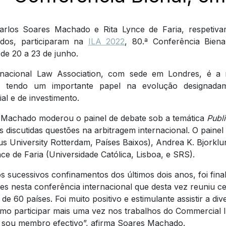
arlos Soares Machado e Rita Lynce de Faria, respetiv
dos, participaram na
ILA 2022
, 80.ª Conferência Bien
 de 20 a 23 de junho.
rnacional Law Association, com sede em Londres, é a m
 tendo um importante papel na evolução designadam
al e de investimento.
 Machado moderou o painel de debate sob a temática
Publi
s discutidas questões na arbitragem internacional. O painel
s University Rotterdam, Países Baixos), Andrea K. Bjorklun
nce de Faria (Universidade Católica, Lisboa, e SRS).
s sucessivos confinamentos dos últimos dois anos, foi fina
es nesta conferência internacional que desta vez reuniu c
 de 60 países. Foi muito positivo e estimulante assistir a di
o participar mais uma vez nos trabalhos do Commercial In
 sou membro efectivo”, afirma Soares Machado.