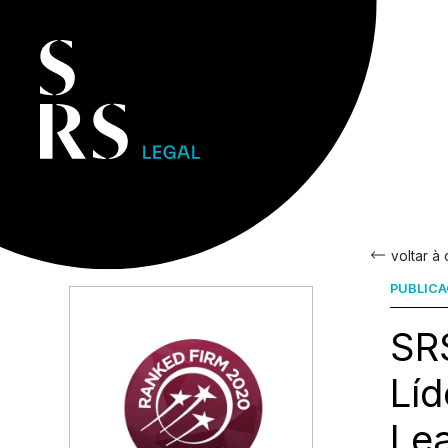
voltar à
PUBLIC
SR
Líd
Le