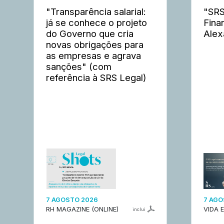
"Transparência salarial:
"SRS
já se conhece o projeto
Fina
do Governo que cria
Alex
novas obrigações para
as empresas e agrava
sanções" (com
referência à SRS Legal)
7 AGOSTO 2026
7 AGO
RH MAGAZINE (ONLINE)
VIDA 
inclui