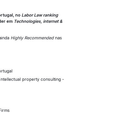
ortugal, no
Labor Law ranking
íder em
Technologies, internet &
ainda
Highly Recommended
nas
ortugal
ntellectual property consulting -
Firms