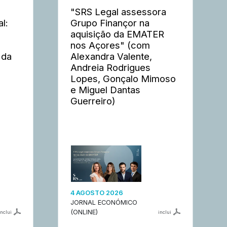
"SRS Legal assessora
l:
Grupo Finançor na
aquisição da EMATER
nos Açores" (com
 da
Alexandra Valente,
Andreia Rodrigues
Lopes, Gonçalo Mimoso
e Miguel Dantas
Guerreiro)
4 AGOSTO 2026
JORNAL ECONÓMICO
(ONLINE)
inclui
inclui