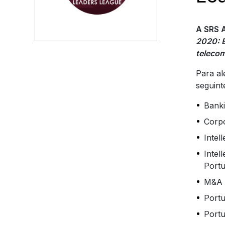
A SRS
2020: 
teleco
Para a
seguint
Banki
Corpo
Intel
Intel
Portu
M&A a
Portu
Portu