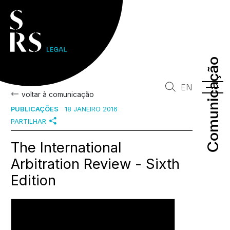
Comunicação
Comunicação
EN
voltar à comunicação
PUBLICAÇÕES
18 JANEIRO 2016
PARTILHAR
The International
Arbitration Review - Sixth
Edition