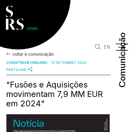
Comunicação
Comunicação
EN
voltar à comunicação
CONSTRUIR (ONLINE)
13 SETEMBRO 2024
PARTILHAR
"Fusões e Aquisições
movimentam 7,9 MM EUR
em 2024"