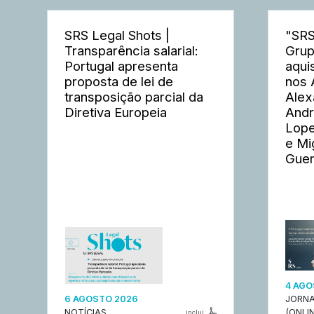
SRS Legal Shots |
"SRS
Transparência salarial:
Grup
Portugal apresenta
aqui
proposta de lei de
nos 
transposição parcial da
Alex
Diretiva Europeia
Andr
Lope
e Mi
Guer
4 AGO
6 AGOSTO 2026
JORNA
NOTÍCIAS
(ONLIN
inclui