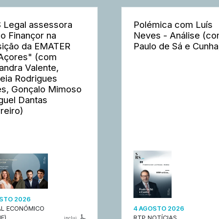
 Legal assessora
Polémica com Luís
o Finançor na
Neves - Análise (c
sição da EMATER
Paulo de Sá e Cunha
Açores" (com
andra Valente,
eia Rodrigues
s, Gonçalo Mimoso
guel Dantas
reiro)
STO 2026
L ECONÓMICO
4 AGOSTO 2026
E)
RTP NOTÍCIAS
inclui