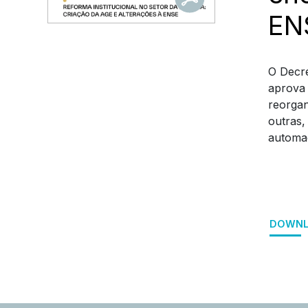
EN
O Decre
aprova 
reorgan
outras,
automaç
DOWNL