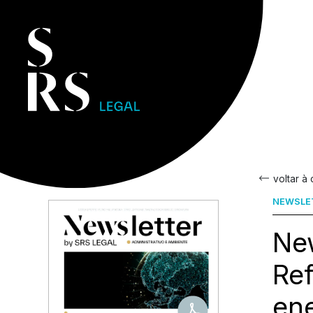
voltar à
NEWSLE
New
Ref
ene