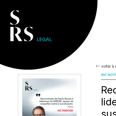
voltar à
SIC NOT
Re
lid
sus