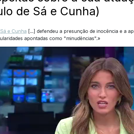
ulo de Sá e Cunha)
 Sá e Cunha
[...] defendeu a presunção de inocência e a apl
gularidades apontadas como "minudências".»