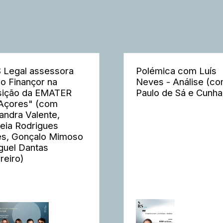
 Legal assessora
Polémica com Luís
o Finançor na
Neves - Análise (c
sição da EMATER
Paulo de Sá e Cunha
Açores" (com
andra Valente,
eia Rodrigues
s, Gonçalo Mimoso
guel Dantas
reiro)