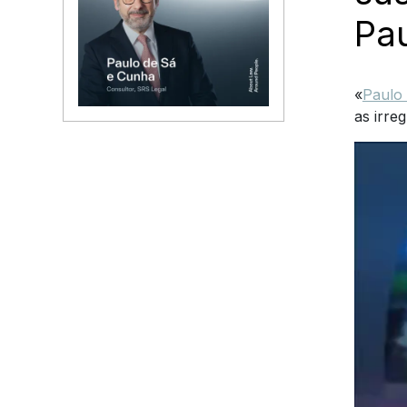
Pa
«
Paulo
as irre