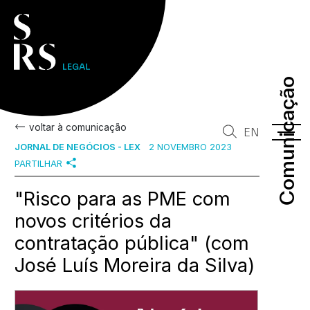
Comunicação
Comunicação
voltar à comunicação
EN
JORNAL DE NEGÓCIOS - LEX
2 NOVEMBRO 2023
PARTILHAR
"Risco para as PME com
novos critérios da
contratação pública" (com
José Luís Moreira da Silva)