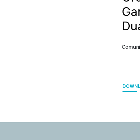
Gar
Dua
Comuni
DOWNL