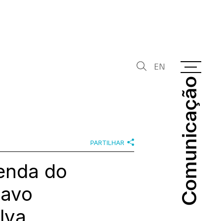
EN
Comunicação
Comunicação
PARTILHAR
enda do
tavo
lva