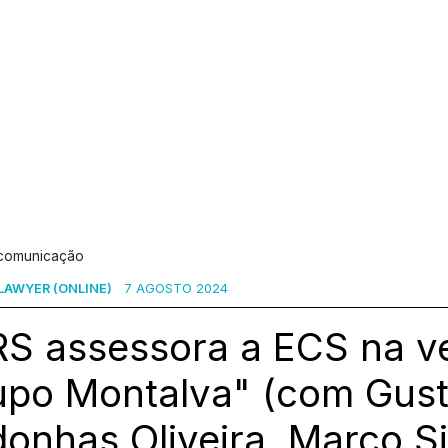
 comunicação
 LAWYER (ONLINE)
7 AGOSTO 2024
RS assessora a ECS na v
upo Montalva" (com Gus
onhas Oliveira, Marco Si