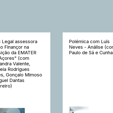
 Legal assessora
Polémica com Luís
o Finançor na
Neves - Análise (c
sição da EMATER
Paulo de Sá e Cunha
Açores" (com
andra Valente,
eia Rodrigues
s, Gonçalo Mimoso
guel Dantas
reiro)