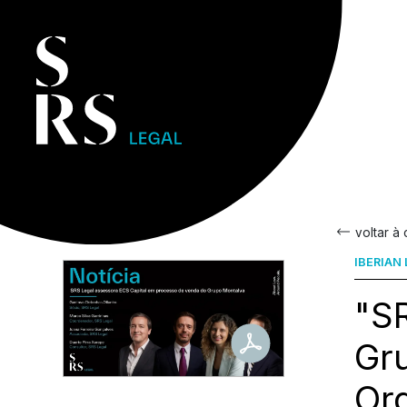
voltar à
IBERIAN
"S
Gr
Ord