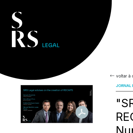
voltar à
JORNAL
"SR
RE
Nun