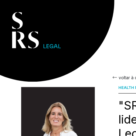
voltar à
HEALTH 
"SR
lid
Leo