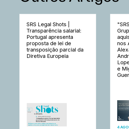
SRS Legal Shots |
"SRS
Transparência salarial:
Grup
Portugal apresenta
aqui
proposta de lei de
nos 
transposição parcial da
Alex
Diretiva Europeia
Andr
Lope
e Mi
Guer
4 AGO