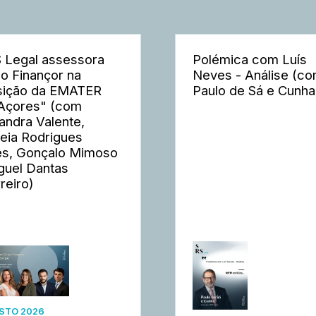
 Legal assessora
Polémica com Luís
o Finançor na
Neves - Análise (c
sição da EMATER
Paulo de Sá e Cunha
Açores" (com
andra Valente,
eia Rodrigues
s, Gonçalo Mimoso
guel Dantas
reiro)
STO 2026