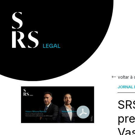
voltar à
JORNAL 
SRS
pr
Va