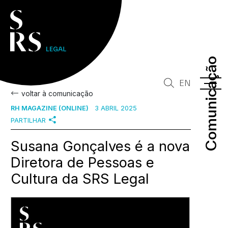
Comunicação
Comunicação
EN
voltar à comunicação
RH MAGAZINE (ONLINE)
3 ABRIL 2025
PARTILHAR
Susana Gonçalves é a nova
Diretora de Pessoas e
Cultura da SRS Legal