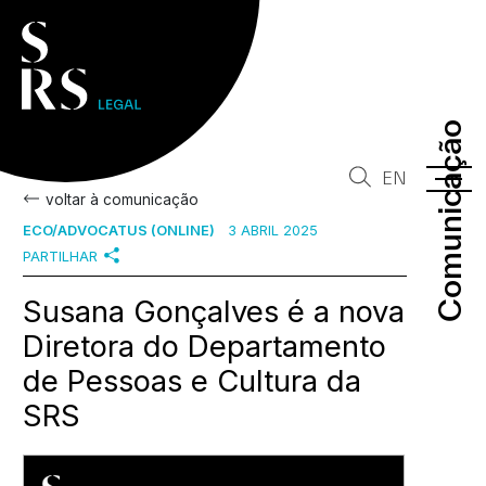
Comunicação
Comunicação
EN
voltar à comunicação
ECO/ADVOCATUS (ONLINE)
3 ABRIL 2025
PARTILHAR
Susana Gonçalves é a nova
Diretora do Departamento
de Pessoas e Cultura da
SRS