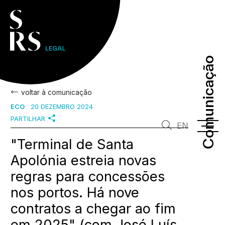
Comunicação
Comunicação
voltar à comunicação
ECO
20 DEZEMBRO 2024
PARTILHAR
EN
"Terminal de Santa
Apolónia estreia novas
regras para concessões
nos portos. Há nove
contratos a chegar ao fim
em 2025" (com José Luís