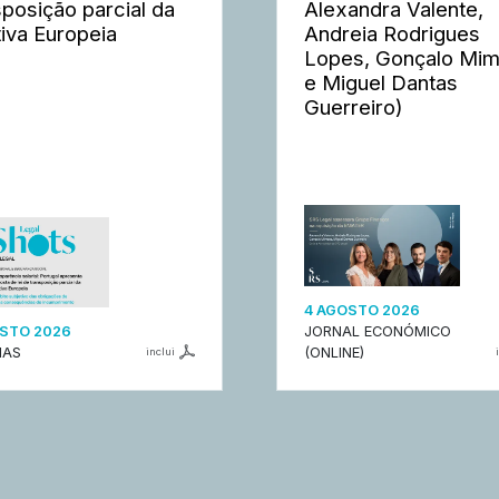
sposição parcial da
Alexandra Valente,
tiva Europeia
Andreia Rodrigues
Lopes, Gonçalo Mi
e Miguel Dantas
Guerreiro)
4 AGOSTO 2026
STO 2026
JORNAL ECONÓMICO
IAS
(ONLINE)
inclui