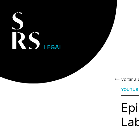
voltar à
YOUTUB
Epi
La