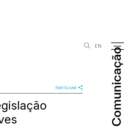
EN
Comunicação
Comunicação
PARTILHAR
egislação
ves