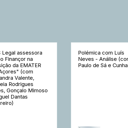
 Legal assessora
Polémica com Luís
o Finançor na
Neves - Análise (c
sição da EMATER
Paulo de Sá e Cunha
Açores" (com
andra Valente,
eia Rodrigues
s, Gonçalo Mimoso
guel Dantas
reiro)