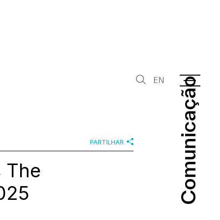
EN
Comunicação
Comunicação
PARTILHAR
s The
025