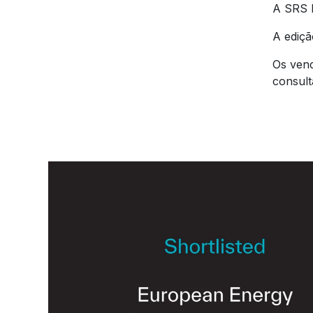
A SRS 
A ediçã
Os ven
consul