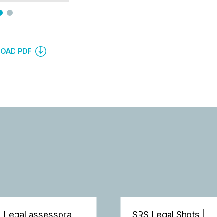
OAD PDF
 Legal assessora
SRS Legal Shots |