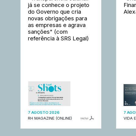
já se conhece o projeto
Fina
do Governo que cria
Alex
novas obrigações para
as empresas e agrava
sanções" (com
referência à SRS Legal)
7 AGOSTO 2026
7 AGO
RH MAGAZINE (ONLINE)
VIDA 
inclui