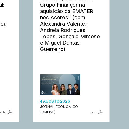
l:
Grupo Finançor na
aquisição da EMATER
nos Açores" (com
 da
Alexandra Valente,
Andreia Rodrigues
Lopes, Gonçalo Mimoso
e Miguel Dantas
Guerreiro)
4 AGOSTO 2026
JORNAL ECONÓMICO
(ONLINE)
inclui
inclui