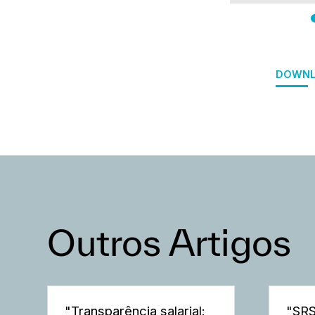
DOWNL
Outros Artigos
"Transparência salarial:
"SRS