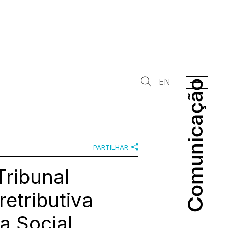
EN
Comunicação
Comunicação
PARTILHAR
Tribunal
etributiva
a Social