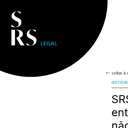
voltar à
NOTÍCIA
SRS
en
não