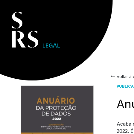
voltar à
PUBLIC
An
Acaba d
2022. É