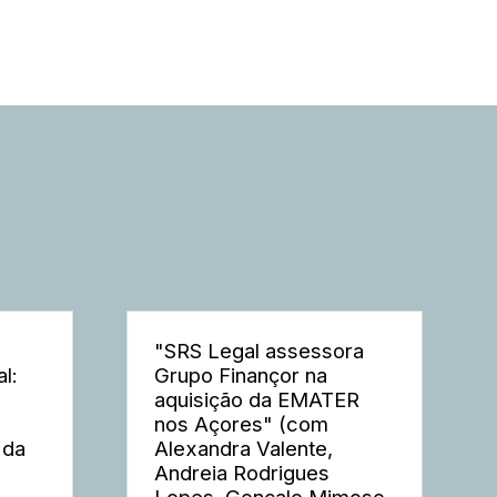
"SRS Legal assessora
l:
Grupo Finançor na
aquisição da EMATER
nos Açores" (com
 da
Alexandra Valente,
Andreia Rodrigues
Lopes, Gonçalo Mimoso