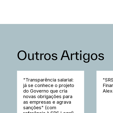
Outros Artigos
"Transparência salarial:
"SRS
já se conhece o projeto
Fina
do Governo que cria
Alex
novas obrigações para
as empresas e agrava
sanções" (com
referência à SRS Legal)