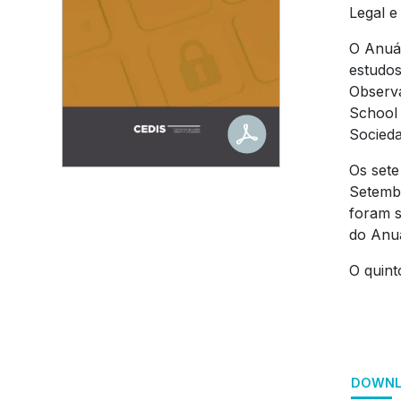
Legal e
O Anuár
estudos
Observa
School 
Socieda
Os sete
Setembr
foram s
do Anuá
O quint
DOWNL