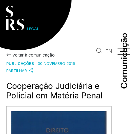
Comunicação
Comunicação
EN
voltar à comunicação
PUBLICAÇÕES
30 NOVEMBRO 2016
PARTILHAR
Cooperação Judiciária e
Policial em Matéria Penal