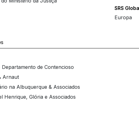
 do Ministério da Justiça
SRS Globa
Europa
es
o Departamento de Contencioso
& Arnaut
ário na Albuquerque & Associados
l Henrique, Glória e Associados