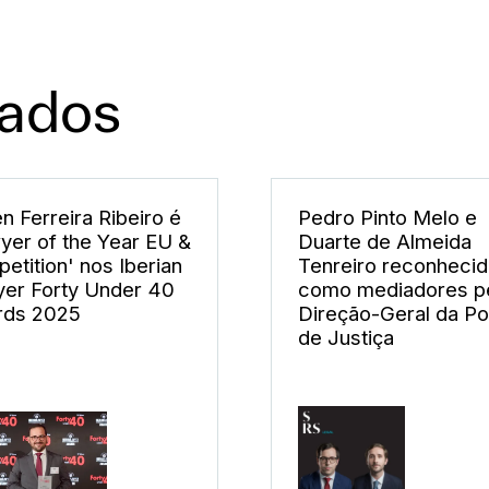
nados
n Ferreira Ribeiro é
Pedro Pinto Melo e
yer of the Year EU &
Duarte de Almeida
etition' nos Iberian
Tenreiro reconheci
er Forty Under 40
como mediadores p
rds 2025
Direção-Geral da Pol
de Justiça