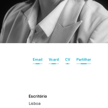
Email
Vcard
CV
Partilhar
Escritório
Lisboa