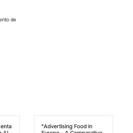
ento de
senta
"Advertising Food in
a AI
Europe - A Comparative