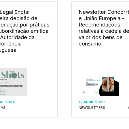
Legal Shots:
Newsletter Concorr
eira decisão de
e União Europeia -
enação por práticas
Recomendações
ubordinação emitida
relativas à cadeia d
 Autoridade da
valor dos bens de
orrência
consumo
uguesa
RIL 2024
17 ABRIL 2023
IAS
NEWSLETTERS