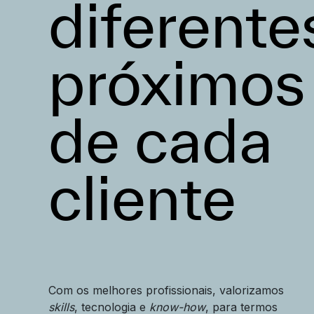
diferente
próximos
de cada
cliente
Com os melhores profissionais, valorizamos
skills
, tecnologia e
know-how
, para termos