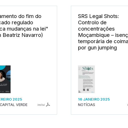
amento do fim do
SRS Legal Shots:
ado regulado
Controlo de
ica mudanças na lei"
concentrações
 Beatriz Navarro)
Moçambique – isen
temporária de coim
por gun jumping
EREIRO 2025
16 JANEIRO 2025
 CAPITAL VERDE
NOTÍCIAS
inclui