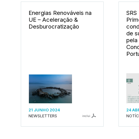
Energias Renováveis na
SRS 
UE – Aceleração &
Prim
Desburocratização
cond
de s
pela
Conc
Port
21 JUNHO 2024
24 AB
NEWSLETTERS
NOTÍC
inclui