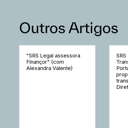
Outros Artigos
"SRS Legal assessora
SRS 
Finançor" (com
Tran
Alexandra Valente)
Port
prop
tran
Dire