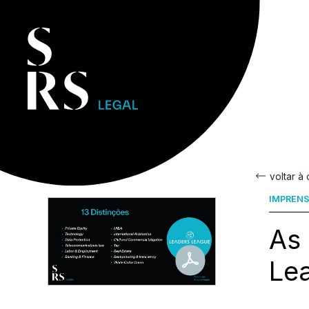
voltar à
IMPREN
As
Le