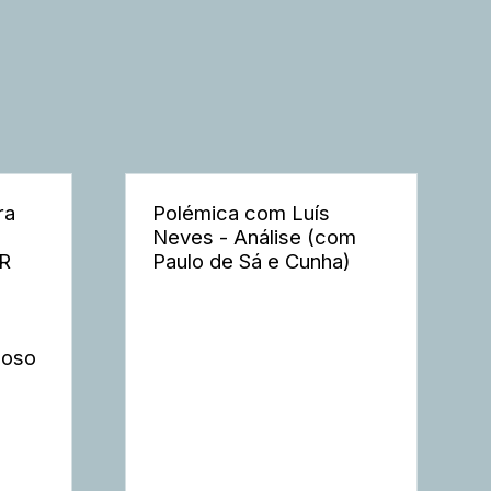
ra
Polémica com Luís
Neves - Análise (com
ER
Paulo de Sá e Cunha)
moso