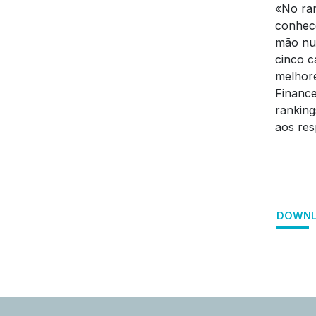
«No ran
conhece
mão nu
cinco c
melhore
Finance
ranking
aos res
DOWNL