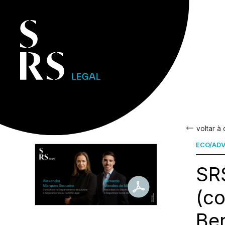
voltar à
ECO/ADV
SRS
(c
Be