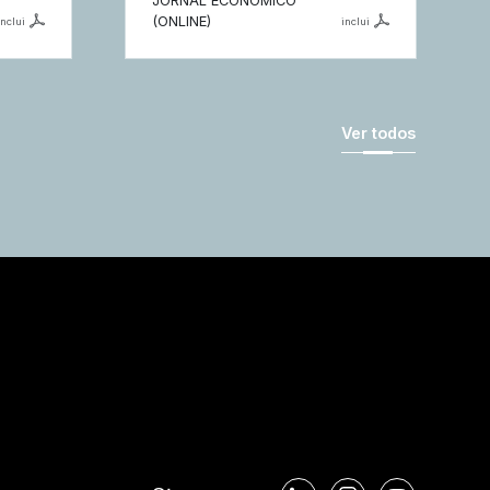
JORNAL ECONÓMICO
(ONLINE)
inclui
inclui
Ver todos