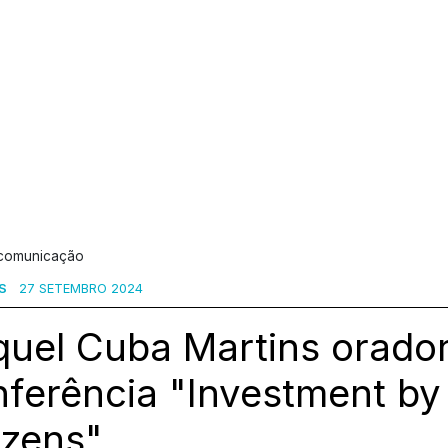
 comunicação
S
27 SETEMBRO 2024
quel Cuba Martins orado
ferência "Investment by
izens"