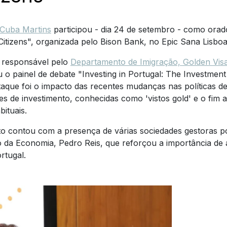
 Cuba Martins
participou - dia 24 de setembro - como orad
Citizens", organizada pelo Bison Bank, no Epic Sana Lisboa
 responsável pelo
Departamento de Imigração, Golden Visa
u o painel de debate "Investing in Portugal: The Investme
aque foi o impacto das recentes mudanças nas políticas de
des de investimento, conhecidas como 'vistos gold' e o fim
ituais.
o contou com a presença de várias sociedades gestoras po
o da Economia, Pedro Reis, que reforçou a importância de a
rtugal.