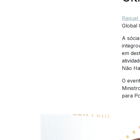
Raquel
Global 
A sócia
integro
em dest
ativida
Não Hab
O event
Ministr
para Po