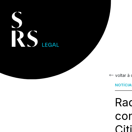
voltar à
NOTÍCIA
Ra
con
Cit