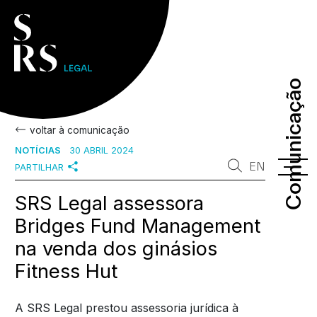
Comunicação
Comunicação
voltar à comunicação
NOTÍCIAS
30 ABRIL 2024
EN
PARTILHAR
SRS Legal assessora
Bridges Fund Management
na venda dos ginásios
Fitness Hut
A SRS Legal prestou assessoria jurídica à