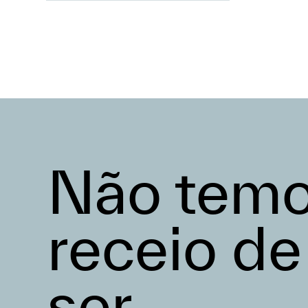
Não tem
receio de
ser