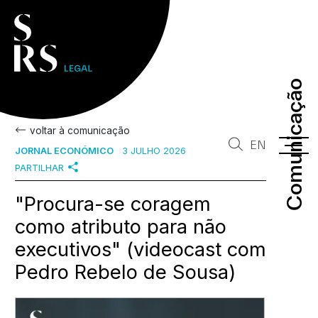
Comunicação
Comunicação
voltar à comunicação
EN
JORNAL ECONÓMICO
3 JULHO 2026
PARTILHAR
"Procura-se coragem
como atributo para não
executivos" (videocast com
Pedro Rebelo de Sousa)