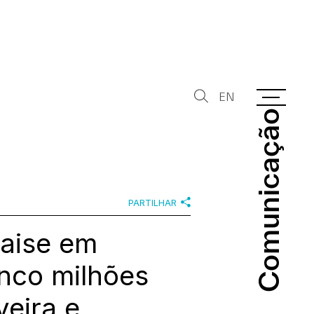
EN
Comunicação
Comunicação
PARTILHAR
aise em
inco milhões
eira e