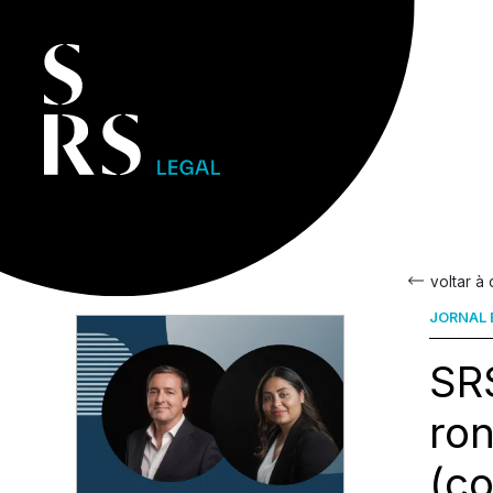
voltar à
JORNAL 
SR
ron
(c