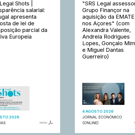
Legal Shots |
"SRS Legal assesso
sparência salarial:
Grupo Finançor na
ugal apresenta
aquisição da EMAT
osta de lei de
nos Açores" (com
sposição parcial da
Alexandra Valente,
tiva Europeia
Andreia Rodrigues
Lopes, Gonçalo Mi
e Miguel Dantas
Guerreiro)
4 AGOSTO 2026
STO 2026
JORNAL ECONÓMICO
IAS
(ONLINE)
inclui