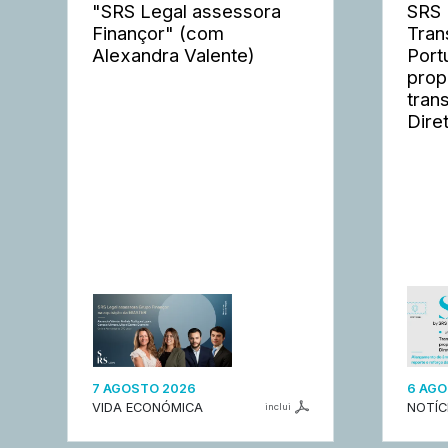
"SRS Legal assessora
SRS 
Finançor" (com
Tran
Alexandra Valente)
Port
prop
tran
Dire
7 AGOSTO 2026
6 AGO
VIDA ECONÓMICA
NOTÍC
inclui