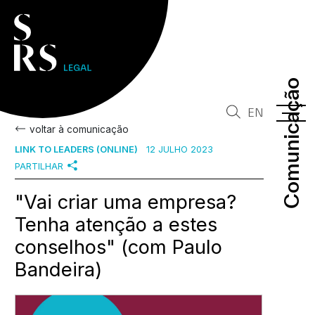
Comunicação
Comunicação
EN
voltar à comunicação
LINK TO LEADERS (ONLINE)
12 JULHO 2023
PARTILHAR
"Vai criar uma empresa?
Tenha atenção a estes
conselhos" (com Paulo
Bandeira)