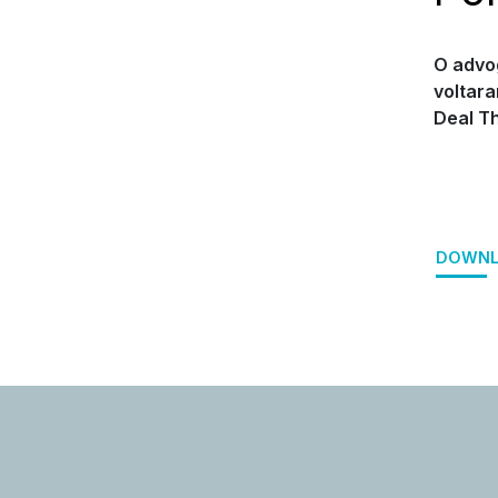
O advog
voltara
Deal T
DOWNL