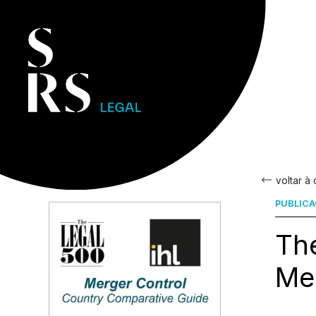
voltar à
PUBLIC
Th
Me