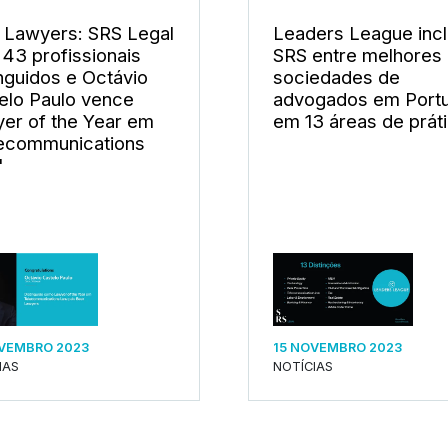
 Lawyers: SRS Legal
Leaders League incl
43 profissionais
SRS entre melhores
inguidos e Octávio
sociedades de
elo Paulo vence
advogados em Portu
er of the Year em
em 13 áreas de prát
ecommunications
"
VEMBRO 2023
15 NOVEMBRO 2023
IAS
NOTÍCIAS