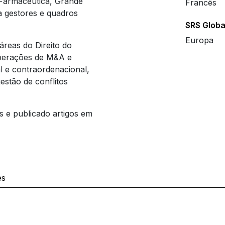
 Farmacêutica, Grande
Francês
a gestores e quadros
SRS Globa
Europa
áreas do Direito do
operações de M&A e
l e contraordenacional,
estão de conflitos
 e publicado artigos em
es