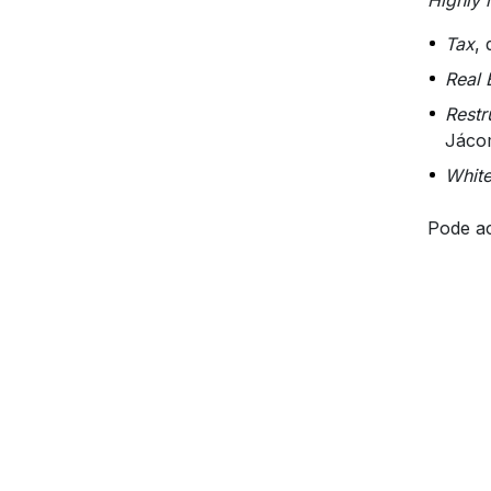
Tax
,
Real 
Restr
Jáco
White
Pode ac