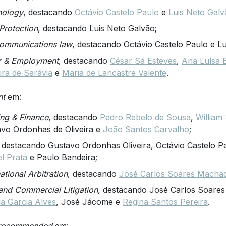
nology
, destacando
Octávio Castelo Paulo
e
Luis Neto Galv
Protection
, destacando Luis Neto Galvão;
ommunications law
, destacando Octávio Castelo Paulo e Lu
r & Employment
, destacando
César Sá Esteves
,
Ana Luísa 
ira de Sarávia
e
Maria de Lancastre Valente
.
nt
em:
ng & Finance
, destacando
Pedro Rebelo de Sousa
,
William
vo Ordonhas de Oliveira e
João Santos Carvalho
;
, destacando Gustavo Ordonhas Oliveira, Octávio Castelo P
l Prata
e Paulo Bandeira;
national Arbitration
, destacando
José Carlos Soares Macha
 and Commercial Litigation,
destacando José Carlos Soare
ia Garcia Alves
, José Jácome e
Regina Santos Pereira
.
 recommended
em: