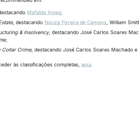
 destacando
Mafalda Alves
;
Estate
, destacando
Neuza Pereira de Campos
, William Smi
ucturing & Insolvency
, destacando José Carlos Soares Mach
me;
 Collar Crime
, destacando José Carlos Soares Machado e
eder às classificações completas,
aqui
.