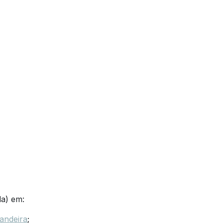
da) em:
andeira
;