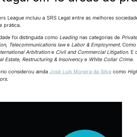
rs League incluiu a SRS Legal entre as melhores socieda
e prática.
dade foi distinguida como
Leading
nas categorias de
Privat
ion
,
Telecommunications law
e
Labor & Employment
. Com
nternational Arbitration
e
Civil and Commercial Litigation
. E
al Estate
,
Restructuring & Insolvency
e
White Collar Crime
.
ório considerou ainda
José Luís Moreira da Silva
como
Hig
tors
.