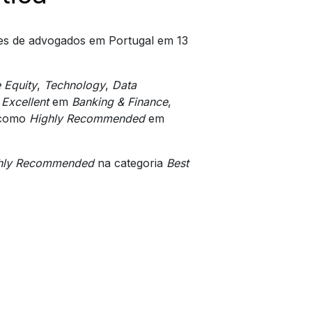
des de advogados em Portugal em 13
e Equity
,
Technology
,
Data
o
Excellent
em
Banking & Finance
,
 como
Highly Recommended
em
hly Recommended
na categoria
Best