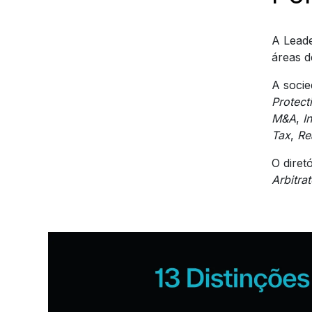
A Leade
áreas d
A socie
Protect
M&A
,
I
Tax
,
Re
O diret
Arbitra