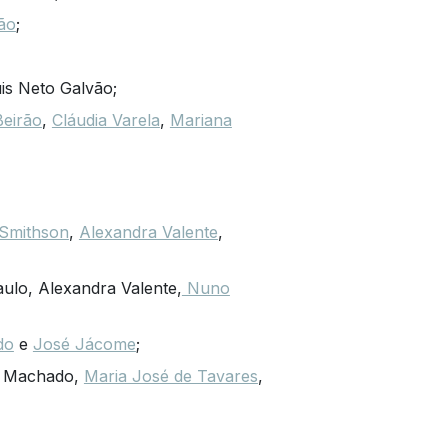
ão
;
is Neto Galvão;
Beirão
,
Cláudia Varela
,
Mariana
 Smithson
,
Alexandra Valente
,
aulo, Alexandra Valente,
Nuno
do
e
José Jácome
;
s Machado,
Maria José de Tavares
,