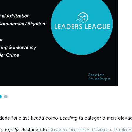
dade foi classificada como
Leading
(a categoria mais eleva
te Equity
, destacando
Gustavo Ordonhas Oliveira
e
Paulo B