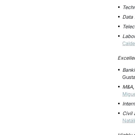
Tech
Data 
Telec
Labo
Calde
Excelle
Banki
Gusta
M&A
Migue
Inter
Civil
Natál
Highly