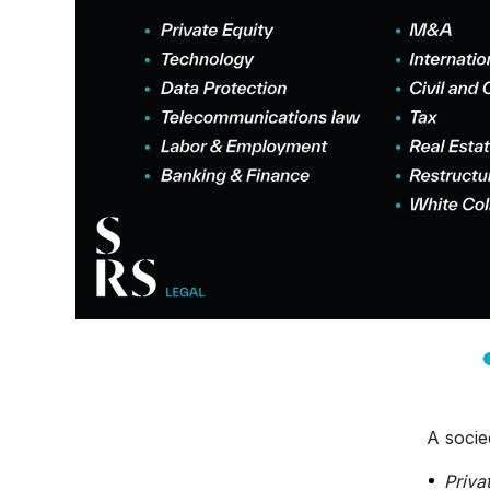
A socie
Priva